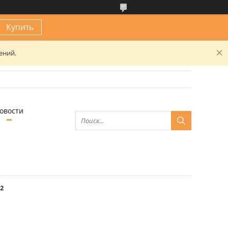
Купить
ений.
овости
2