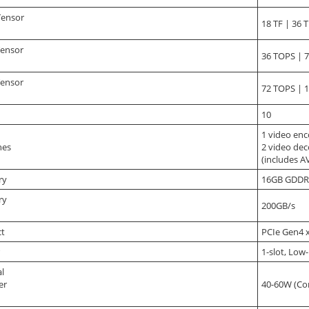
Tensor
18 TF | 36 T
Tensor
36 TOPS | 
Tensor
72 TOPS | 
10
1 video en
nes
2 video de
(includes A
ry
16GB GDDR
ry
200GB/s
ct
PCIe Gen4 
1-slot, Low-
l
er
40-60W (Co