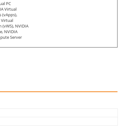
ual PC
IA Virtual
s (vApps),
Virtual
n (vWS), NVIDIA
se, NVIDIA
mpute Server