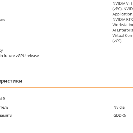
NVIDIA Virt
(vPC), NVID
Application
are
NVIDIA RTX 
Workstatio
AI Enterpri
Virtual Co
(vCS)
ty
in future vGPU release
еристики
ые
тель
Nvidia
памяти
GDDR6