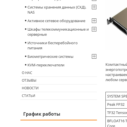
Системы хранения данных (СХД),
NAS
Активное сетевое оборудование
Шкафы телекоммуникационные и
серверные
Источники бесперебойного
питания
Биометрические системы
Компактный
KVM-переключатели
энергопотр
О НАС
настраиваем
любом серв
ОТЗЫВЫ
НОВОСТИ
СТАТЬИ
SYSTEM SP
Peak FP32
TF32 Tenso
График работы
BFLOAT16 T
Core