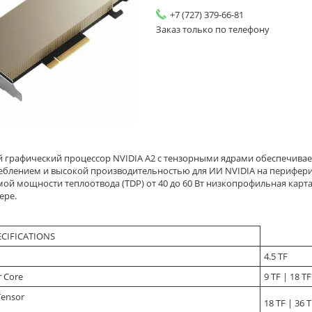
+7 (727) 379-66-81
Заказ только по телефону
 графический процессор NVIDIA A2 с тензорными ядрами обеспечивае
еблением и высокой производительностью для ИИ NVIDIA на периферий
ой мощности теплоотвода (TDP) от 40 до 60 Вт низкопрофильная карт
ере.
ECIFICATIONS
4.5 TF
r Core
9 TF | 18 TF
ensor
18 TF | 36 T