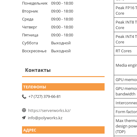
Понедельник
09:00
18:00
Peak FP16 
Вторник
09:00
18:00
Core
Среда
09:00
18:00
Peak INT8 
Четверг
09:00
18:00
Core
Пятница
09:00
18:00
Peak INT4 
Core
Суббота
Выходной
Воскресенье
Выходной
RT Cores
Media engi
Контакты
GPU memo
GPU memo
bandwidth
+7 (727) 379-66-81
Interconne
https://serverworks.kz/
Form factor
info@polyworks.kz
Max therma
design pow
(TDP)