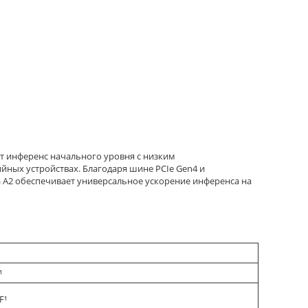
т инференс начального уровня с низким
ных устройствах. Благодаря шине PCIe Gen4 и
а A2 обеспечивает универсальное ускорение инференса на
¹
F¹