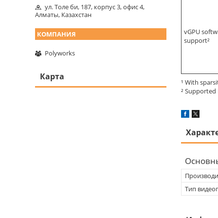
ул. Толе би, 187, корпус 3, офис 4,
Алматы, Казахстан
vGPU softw
support²
Polyworks
Карта
¹ With sparsi
² Supported 
Характ
Основн
Производи
Тип видео