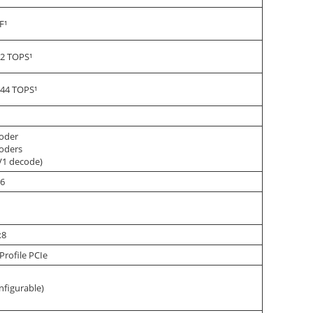
F¹
72 TOPS¹
144 TOPS¹
coder
coders
V1 decode)
6
x8
Profile PCIe
nfigurable)