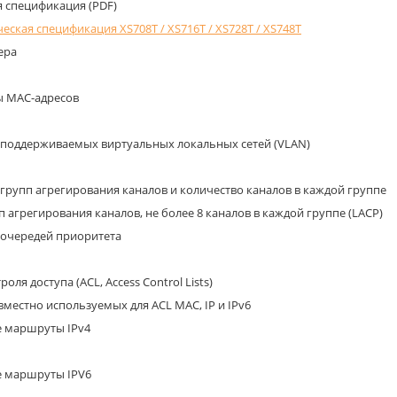
я спецификация (PDF)
еская спецификация XS708T / XS716T / XS728T / XS748T
ера
ы MAC-адресов
 поддерживаемых виртуальных локальных сетей (VLAN)
групп агрегирования каналов и количество каналов в каждой группе
п агрегирования каналов, не более 8 каналов в каждой группе (LACP)
 очередей приоритета
оля доступа (ACL, Access Control Lists)
вместно используемых для ACL MAC, IP и IPv6
е маршруты IPv4
е маршруты IPV6