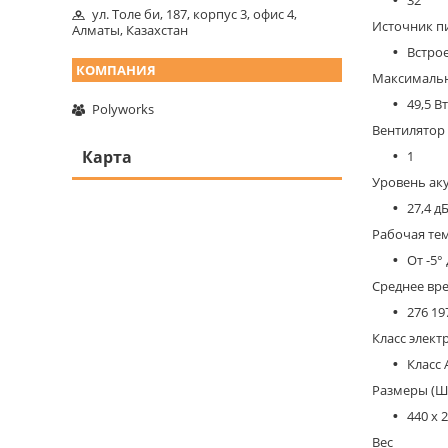
ул. Толе би, 187, корпус 3, офис 4,
Источник п
Алматы, Казахстан
Встрое
Максимальн
49,5 Вт
Polyworks
Вентилятор
Карта
1
Уровень аку
27,4 д
Рабочая те
От -5°
Среднее вре
276 19
Класс элект
Класс 
Размеры (Ш 
440 x 
Вес