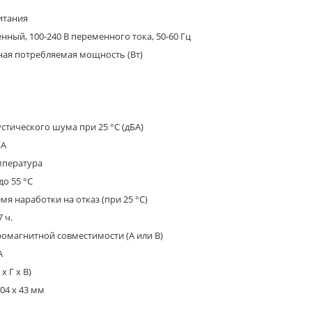
итания
нный, 100-240 В переменного тока, 50-60 Гц
ая потребляемая мощность (Вт)
стического шума при 25 °C (дБА)
БА
мпература
 до 55 °C
мя наработки на отказ (при 25 °C)
7 ч.
ромагнитной совместимости (A или B)
A
x Г x В)
204 x 43 мм