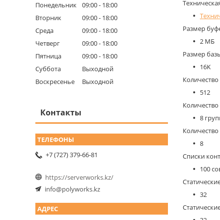
Техническа
Понедельник
09:00
18:00
Технич
Вторник
09:00
18:00
Размер буф
Среда
09:00
18:00
2 МБ
Четверг
09:00
18:00
Размер баз
Пятница
09:00
18:00
16K
Суббота
Выходной
Количество
Воскресенье
Выходной
512
Количество 
Контакты
8 груп
Количество
8
+7 (727) 379-66-81
Списки контр
100 со
https://serverworks.kz/
Статически
info@polyworks.kz
32
Статически
32