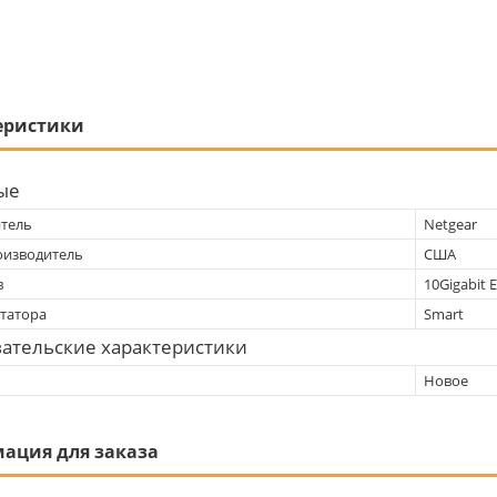
еристики
ые
тель
Netgear
оизводитель
США
в
10Gigabit 
татора
Smart
ательские характеристики
Новое
ация для заказа