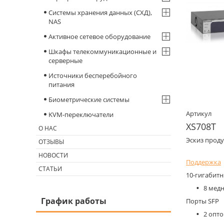
Системы хранения данных (СХД),
NAS
Активное сетевое оборудование
Шкафы телекоммуникационные и
серверные
Источники бесперебойного
питания
Биометрические системы
Артикул
KVM-переключатели
XS708T
О НАС
Эскиз проду
ОТЗЫВЫ
НОВОСТИ
Поддержка
СТАТЬИ
10-гигабит
8 мед
График работы
Порты SFP
2 опт