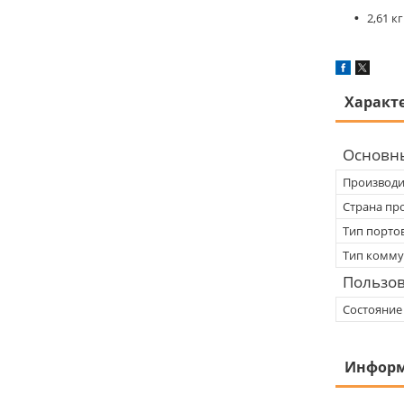
2,61 кг
Характ
Основн
Производи
Страна пр
Тип порто
Тип комму
Пользов
Состояние
Информ