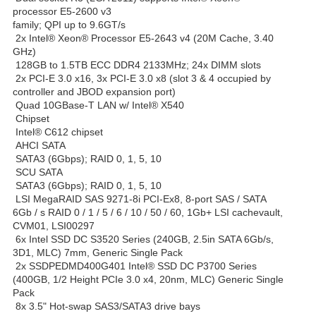
processor E5-2600 v3
family; QPI up to 9.6GT/s
2x Intel® Xeon® Processor E5-2643 v4 (20M Cache, 3.40
GHz)
128GB to 1.5TB ECC DDR4 2133MHz; 24x DIMM slots
2x PCI-E 3.0 x16, 3x PCI-E 3.0 x8 (slot 3 & 4 occupied by
controller and JBOD expansion port)
Quad 10GBase-T LAN w/ Intel® X540
Chipset
Intel® C612 chipset
AHCI SATA
SATA3 (6Gbps); RAID 0, 1, 5, 10
SCU SATA
SATA3 (6Gbps); RAID 0, 1, 5, 10
LSI MegaRAID SAS 9271-8i PCI-Ex8, 8-port SAS / SATA
6Gb / s RAID 0 / 1 / 5 / 6 / 10 / 50 / 60, 1Gb+ LSI cachevault,
CVM01, LSI00297
6x Intel SSD DC S3520 Series (240GB, 2.5in SATA 6Gb/s,
3D1, MLC) 7mm, Generic Single Pack
2x SSDPEDMD400G401 Intel® SSD DC P3700 Series
(400GB, 1/2 Height PCIe 3.0 x4, 20nm, MLC) Generic Single
Pack
8x 3.5" Hot-swap SAS3/SATA3 drive bays