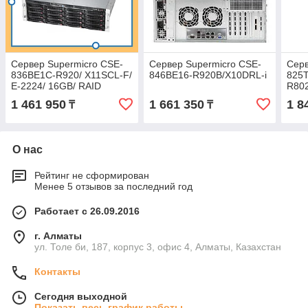
Сервер Supermicro CSE-
Сервер Supermicro CSE-
Серв
836BE1С-R920/ X11SCL-F/
846BE16-R920B/X10DRL-i
825
E-2224/ 16GB/ RAID
R802
MR9440-8i/ 2xGLAN/
265
1 461 950
1 661 350
1 8
₸
₸
DDR4
SAS
О нас
Рейтинг не сформирован
Менее 5 отзывов за последний год
Работает с 26.09.2016
г. Алматы
ул. Толе би, 187, корпус 3, офис 4, Алматы, Казахстан
Контакты
Сегодня выходной
Показать весь график работы