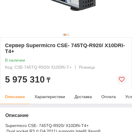
Сервер Supermicro CSE- 745TQ-R920/ X10DRi-
T4+
В наличии
Код: CSE-745TQ-R920/ X10DRi-T+
Розница
5 975 310
₸
Описание
Характеристики
Доставка
Оплата
Усл
Описание
Supermicro CSE- 745TQ-R920/ X10DRi-T4+
Dual socket R3 (LGA 2011) supports Intel® Xeon®