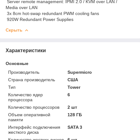
Server remote management: IPMI 2.0 / KVM over LAN /
Media over LAN
3x 8cm hot-swap redundant PWM cooling fans
920W Redundant Power Supplies
Скрыть
Характеристики
Основные
Производитель
Supermicro
Страна производитель
США
Тип
Tower
Количество ядер
6
процессора
Количество процессоров
2 шт
Объем оперативной
128 ГБ
памяти
Интерфейс подключения
SATA 3
жесткого диска
Количество жестких дисков
6 шт