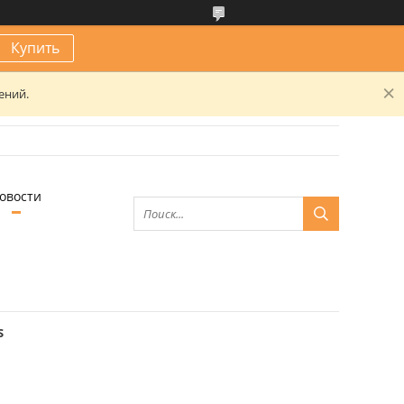
Купить
ений.
овости
S