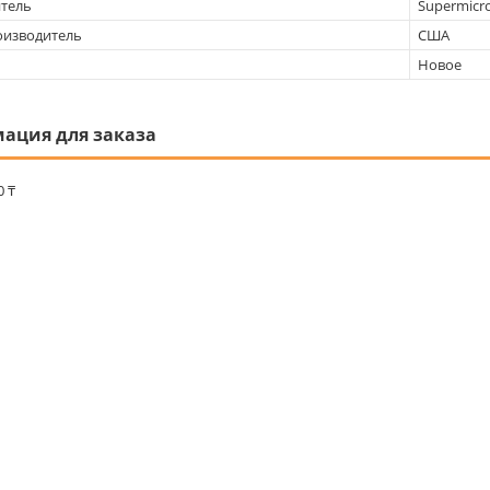
тель
Supermicr
оизводитель
США
Новое
ация для заказа
0 ₸