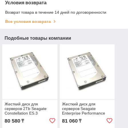
Условия возврата
Возврат товара в течение 14 дней по договоренности
Все условия возврата
Подобные товары компании
Жесткий диск для
Жесткий диск для
серверов 2Tb Seagate
серверов Seagate
Constellation ES.3
Enterprise Performance
ST2000NM0023 Enterprise
10K 600Gb 2.5" 10000rpm
80 580
81 060
₸
₸
Capacity SAS2.0 3.5"
128Mb SAS 12Gb/s
7200rpm 128Mb
ST600MM0208. Толщина