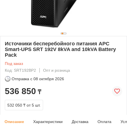
Источники бесперебойного питания APC
Smart-UPS SRT 192V 8kVA and 10kVA Battery
Pack
Под заказ
Код: SRT192BP2
Опт и розница
Отправка с
08 октября 2026
536 850
₸
532 050 ₸
от 5 шт.
Описание
Характеристики
Доставка
Оплата
Усл