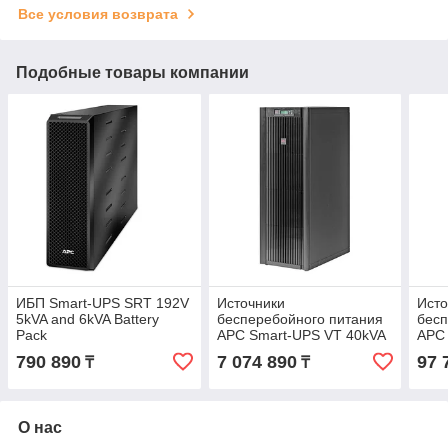
Все условия возврата
Подобные товары компании
ИБП Smart-UPS SRT 192V
Источники
Исто
5kVA and 6kVA Battery
бесперебойного питания
бесп
Pack
APC Smart-UPS VT 40kVA
APC 
400V w/4 Batt. Mod., Start-
Rail
790 890
7 074 890
97 
₸
₸
Up 5X8, Internal Maint
5/6/
Bypass, Parallel Capability
О нас