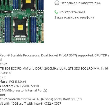
Отправка с 20 августа 2026
+7 (727) 379-66-81
Заказ только по телефону
 Xeon® Scalable Processors., Dual Socket P (LGA 3647) supported, CPU TDP s
d
 C622
2TB 3DS ECC RDIMM and DDR4-2666MHz, Up to 2TB 3DS ECC LRDIMM, in 16 
 3.0 x16,
0 x8
rface:
PCI-E 3.0 x4
 Factor:
2260, 2280, 22110,
.0 NVMExpress x4 Internal Port(s)
port
C622 controller for 14 SATA3 (6 Gbps) ports; RAID 0,1,5,10
AN with 10GBase-T with Intel® X722 + X557