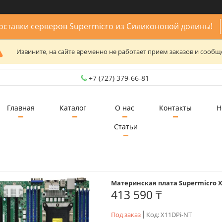
ставки серверов Supermicro из Силиконовой долины!
Извините, на сайте временно не работает прием заказов и сообщ
+7 (727) 379-66-81
Главная
Каталог
О нас
Контакты
Н
Статьи
Материнская плата Supermicro 
413 590 ₸
Под заказ
Код:
X11DPi-NT