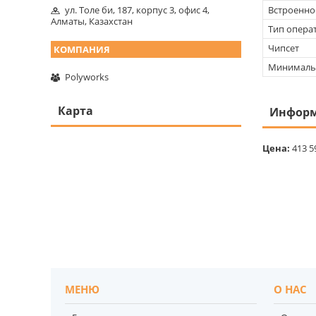
Встроенно
ул. Толе би, 187, корпус 3, офис 4,
Алматы, Казахстан
Тип опера
Чипсет
Минимальн
Polyworks
Карта
Информ
Цена:
413 5
МЕНЮ
О НАС