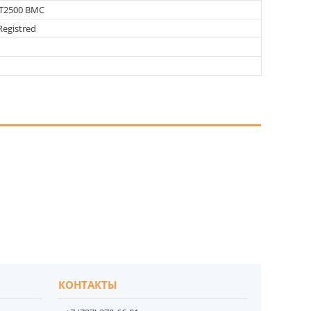
T2500 BMC
egistred
КОНТАКТЫ