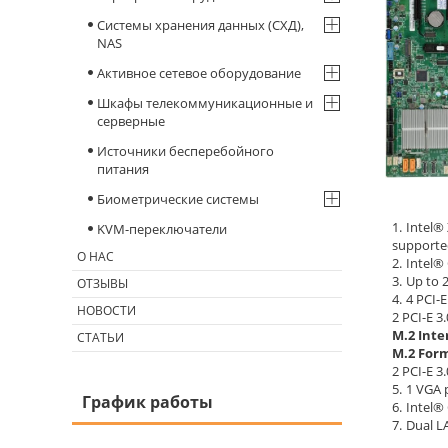
Системы хранения данных (СХД),
NAS
Активное сетевое оборудование
Шкафы телекоммуникационные и
серверные
Источники бесперебойного
питания
Биометрические системы
Intel®
KVM-переключатели
supporte
О НАС
Intel®
Up to 
ОТЗЫВЫ
4 PCI-E
НОВОСТИ
2 PCI-E 3.
M.2 Inte
СТАТЬИ
M.2 Form
2 PCI-E 3
1 VGA 
График работы
Intel® 
Dual L