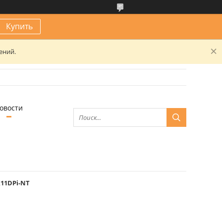
Купить
ений.
овости
X11DPi-NT