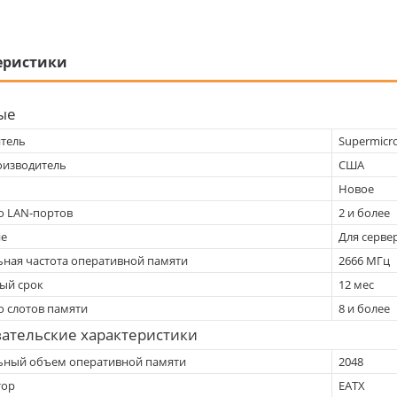
еристики
ые
тель
Supermicr
оизводитель
США
Новое
о LAN-портов
2 и более
ие
Для серве
ная частота оперативной памяти
2666 МГц
ый срок
12 мес
о слотов памяти
8 и более
ательские характеристики
ный объем оперативной памяти
2048
тор
EATX