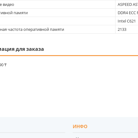
е видео
ASPEED AS
тивной памяти
DDR4 ECC R
Intel С621
ая частота оперативной памяти
2133
ация для заказа
90 ₸
ИНФО