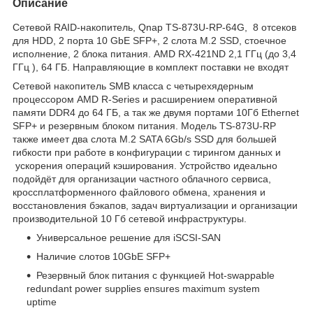
Описание
Сетевой RAID-накопитель, Qnap TS-873U-RP-64G, 8 отсеков
для HDD, 2 порта 10 GbE SFP+, 2 слота M.2 SSD, стоечное
исполнение, 2 блока питания. AMD RX-421ND 2,1 ГГц (до 3,4
ГГц ), 64 ГБ. Направляющие в комплект поставки не входят
Сетевой накопитель SMB класса с четырехядерным
процессором AMD R-Series и расширением оперативной
памяти DDR4 до 64 ГБ, а так же двумя портами 10Гб Ethernet
SFP+ и резервным блоком питания. Модель TS-873U-RP
также имеет два слота M.2 SATA 6Gb/s SSD для большей
гибкости при работе в конфигурации с тирингом данных и
ускорения операций кэширования. Устройство идеально
подойдёт для организации частного облачного сервиса,
кроссплатформенного файлового обмена, хранения и
восстановления бэкапов, задач виртуализации и организации
производительной 10 Гб сетевой инфраструктуры.
Универсальное решение для iSCSI-SAN
Наличие слотов 10GbE SFP+
Резервный блок питания с функцией Hot-swappable
redundant power supplies ensures maximum system
uptime