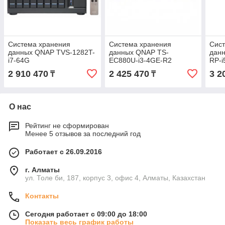
Система хранения
Система хранения
Сис
данных QNAP TVS-1282T-
данных QNAP TS-
дан
i7-64G
EC880U-i3-4GE-R2
RP-i
2 910 470
2 425 470
3 2
₸
₸
О нас
Рейтинг не сформирован
Менее 5 отзывов за последний год
Работает с 26.09.2016
г. Алматы
ул. Толе би, 187, корпус 3, офис 4, Алматы, Казахстан
Контакты
Сегодня работает с 09:00 до 18:00
Показать весь график работы