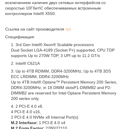
исключением наличия двух сетевых интерфейсов со
скоростью 10Гбит\С обеспечиваемых встроенным
контроллером Intel® X550.
Ссылка на сайт производителя
тут
.
Спецификация:
3rd Gen Intel® Xeon® Scalable processors
Dual Socket LGA-4189 (Socket P+) supported, CPU TDP
supports Up to 270W TDP, 3 UPI up to 11.2 GT/s
Intel® C621A
Up to 4TB RDIMM, DDR4-3200MHz; Up to 4TB 3DS
ECC LRDIMM, DDR4-3200MHz
Up to 4TB Intel® Optane™ Persistent Memory 200 Series,
DDR4-3200MHz, in 18 DIMM slotsP1-DIMMB2 and P2-
DIMMB2 are reserved for Intel Optane Persistent Memory
200 series only.
2 PCI-E 4.0 x8,
4 PCI-E 4.0 x16,
2 PCI-E 4.0 NVMe x8 Internal Port(s)
M.2 Interface:
1 PCI-E 4.0 x4
M.2 Form Factor:
2280/22110