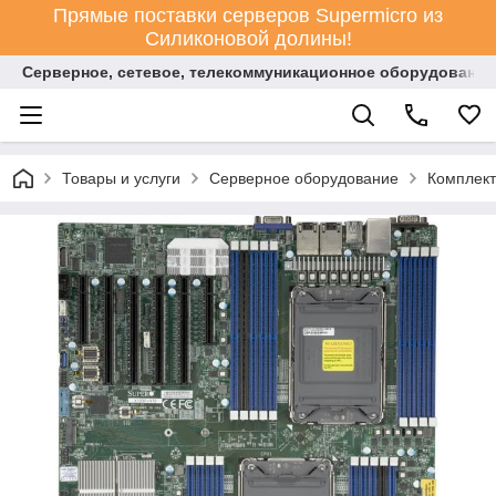
Прямые поставки серверов Supermicro из
Силиконовой долины!
Серверное, сетевое, телекоммуникационное оборудование
Товары и услуги
Серверное оборудование
Комплект