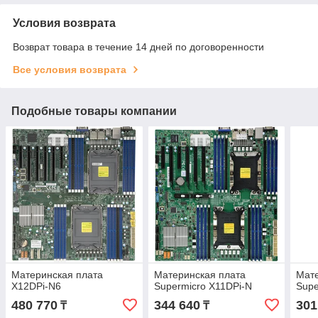
Условия возврата
Возврат товара в течение 14 дней по договоренности
Все условия возврата
Подобные товары компании
Материнская плата
Материнская плата
Мате
X12DPi-N6
Supermicro X11DPi-N
Supe
480 770
344 640
301
₸
₸