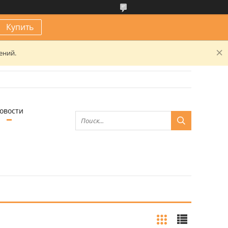
Купить
ений.
овости