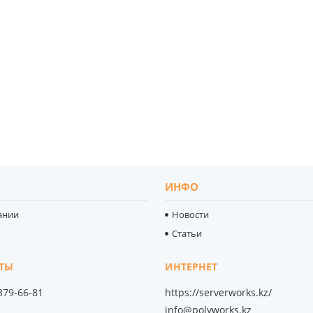
ИНФО
ании
Новости
Статьи
 379-66-81
https://serverworks.kz/
info@polyworks.kz