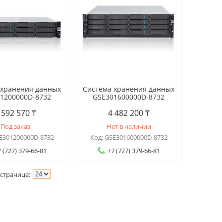
 хранения данных
Система хранения данных
1200000D-8732
GSE301600000D-8732
 592 570 ₸
4 482 200 ₸
Под заказ
Нет в наличии
E301200000D-8732
GSE301600000D-8732
 (727) 379-66-81
+7 (727) 379-66-81