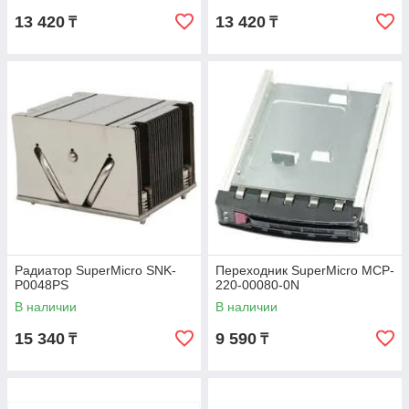
13 420
13 420
₸
₸
Радиатор SuperMicro SNK-
Переходник SuperMicro MCP-
P0048PS
220-00080-0N
В наличии
В наличии
15 340
9 590
₸
₸